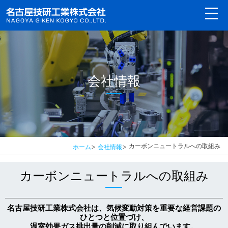
会社情報
>
>
カーボンニュートラルへの取組み
ホーム
会社情報
カーボンニュートラルへの取組み
名古屋技研工業株式会社は、気候変動対策を重要な経営課題の
ひとつと位置づけ、
温室効果ガス排出量の削減に取り組んでいます。